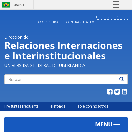
BRASIL
Simplifique!
PT
EN
ES
FR
ACCESIBILIDAD
CONTRASTE ALTO
Comunica BR
Participe
Dirección de
Acesso à informação
Relaciones Internaciones
Legislação
e Interinstitucionales
Canais
UNIVERSIDAD FEDERAL DE UBERLÂNDIA
Buscar
Preguntas frequente
Teléfonos
Hable con nosotros
MENU
Toggle
navigat