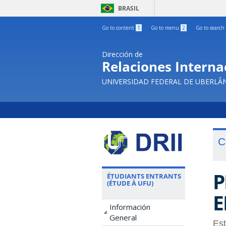
BRASIL
Go to content
1
Go to menu
2
Go to search
Dirección de
Relaciones Internac
UNIVERSIDAD FEDERAL DE UBERLÂ
C
P
ÉTUDIANTS ENTRANTS
(ÉTUDE À UFU)
E
Información
General
Es