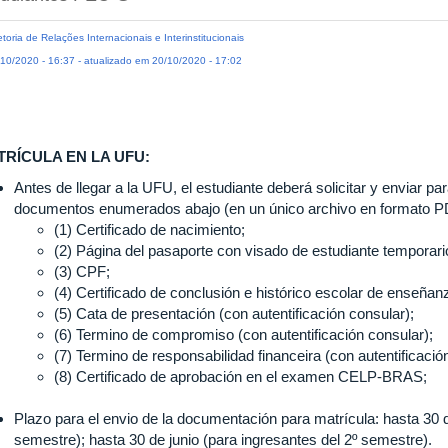
etoria de Relações Internacionais e Interinstitucionais
10/2020 - 16:37 - atualizado em 20/10/2020 - 17:02
TRÍCULA EN LA UFU:
Antes de llegar a la UFU, el estudiante deberá solicitar y enviar pa
documentos enumerados abajo (en un único archivo en formato P
(1) Certificado de nacimiento;
(2) Página del pasaporte con visado de estudiante temporario
(3) CPF;
(4) Certificado de conclusión e histórico escolar de enseñan
(5) Cata de presentación (con autentificación consular);
(6) Termino de compromiso (con autentificación consular);
(7) Termino de responsabilidad financeira (con autentificació
(8) Certificado de aprobación en el examen CELP-BRAS;
Plazo para el envio de la documentación para matrícula:
hasta 30 
semestre); hasta 30 de junio (para ingresantes del 2º semestre).