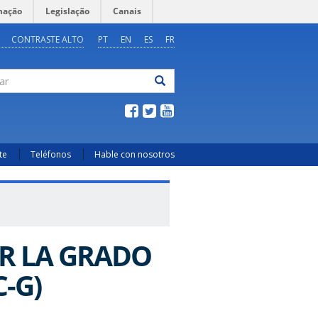
mação
Legislação
Canais
CONTRASTE ALTO
PT
EN
ES
FR
ar
te
Teléfonos
Hable con nosotros
R LA GRADO
C-G)