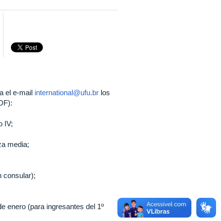
ra el e-mail
international@ufu.br
los
DF):
 IV;
za media;
n consular);
de enero (para ingresantes del 1º