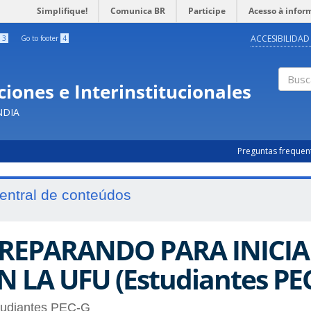
Simplifique!
Comunica BR
Participe
Acesso à infor
ACCESIBILIDAD
3
Go to footer
4
iones e Interinstitucionales
Busc
NDIA
Preguntas frequen
entral de conteúdos
REPARANDO PARA INICIA
N LA UFU (Estudiantes PE
tudiantes PEC-G