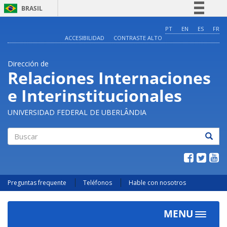
BRASIL
Simplifique!
PT
EN
ES
FR
ACCESIBILIDAD
CONTRASTE ALTO
Comunica BR
Participe
Dirección de
Acesso à informação
Relaciones Internaciones
Legislação
e Interinstitucionales
Canais
UNIVERSIDAD FEDERAL DE UBERLÂNDIA
Buscar
Preguntas frequente
Teléfonos
Hable con nosotros
MENU
Toggle
navigat