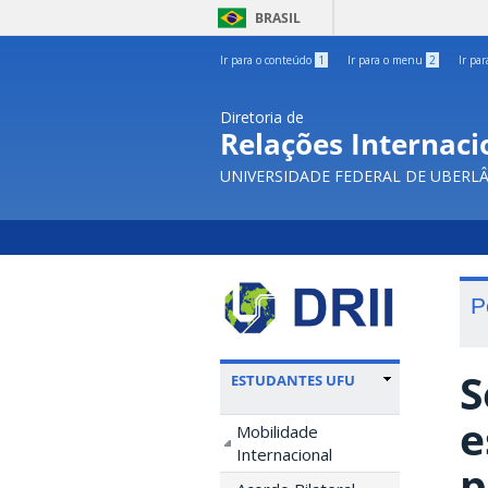
BRASIL
Ir para o conteúdo
1
Ir para o menu
2
Ir pa
Diretoria de
Relações Internacio
UNIVERSIDADE FEDERAL DE UBERL
P
S
ESTUDANTES UFU
e
Mobilidade
Internacional
p