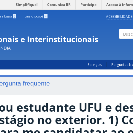
Simplifique!
Comunica BR
Participe
Acesso à infor
ACESSIBILIDADE
ra a busca
3
Ir para o rodapé
4
nais e Interinstitucionais
Busc
ÂNDIA
Serviços
Perguntas f
ergunta frequente
ou estudante UFU e des
stágio no exterior. 1) 
ara me candidatar ao e