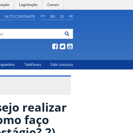
mação
Legislação
Canais
ALTO CONTRASTE
PT
EN
ES
FR
ar
requentes
Telefones
Fale conosco
ejo realizar
Como faço
stágio? 2)