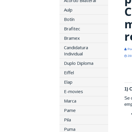
Acordo Bilateral
C
Aulp
m
Botín
Brafitec
r
Bramex
Candidatura
Por
Individual
28/
Duplo Diploma
Eiffel
Elap
1) 
E-movies
Se o
Marca
emp
Pame
Pila
Puma