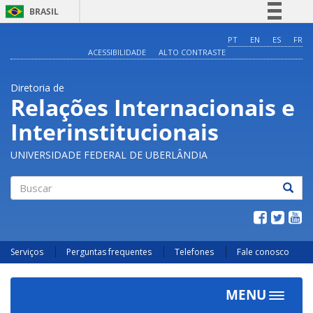
BRASIL
Simplifique!
PT
EN
ES
FR
ACESSIBILIDADE
ALTO CONTRASTE
Comunica BR
Participe
Diretoria de
Acesso à informação
Relações Internacionais e
Legislação
Interinstitucionais
Canais
UNIVERSIDADE FEDERAL DE UBERLÂNDIA
Buscar
Serviços
Perguntas frequentes
Telefones
Fale conosco
MENU
Toggle
navigat