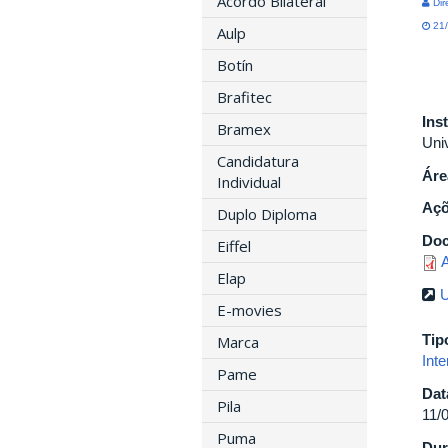
Acordo Bilateral
Dir
21/
Aulp
Botín
Brafitec
Ins
Bramex
Uni
Candidatura
Áre
Individual
Açõ
Duplo Diploma
Do
Eiffel
A
Elap
U
E-movies
Tip
Marca
Inte
Pame
Dat
Pila
11/
Puma
Dur