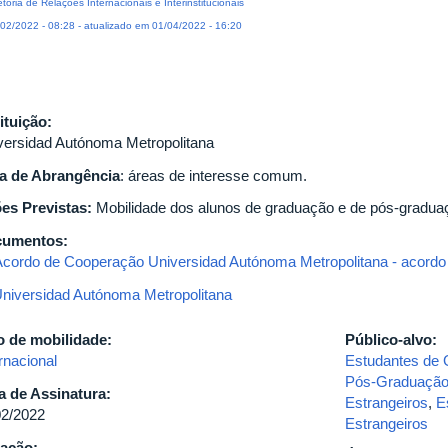
etoria de Relações Internacionais e Interinstitucionais
02/2022 - 08:28 - atualizado em 01/04/2022 - 16:20
tituição:
versidad Autónoma Metropolitana
a de Abrangência
: áreas de interesse comum.
es Previstas:
Mobilidade dos alunos de graduação e de pós-gradua
cumentos:
cordo de Cooperação Universidad Autónoma Metropolitana - acordo 
niversidad Autónoma Metropolitana
o de mobilidade:
Público-alvo:
rnacional
Estudantes de
Pós-Graduaçã
a de Assinatura:
Estrangeiros
,
E
02/2022
Estrangeiros
ação: