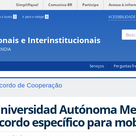
Simplifique!
Comunica BR
Participe
Acesso à infor
ACESSIBILIDADE
ra a busca
3
Ir para o rodapé
4
nais e Interinstitucionais
Busc
ÂNDIA
Serviços
Perguntas f
cordo de Cooperação
niversidad Autónoma Met
cordo específico para mo