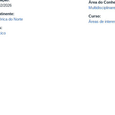
Área do Conh
02/2026
Multidisciplinar
tinente:
Curso:
rica do Norte
Áreas de inte
s:
ico