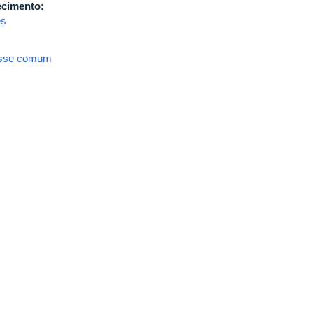
ecimento:
es
resse comum