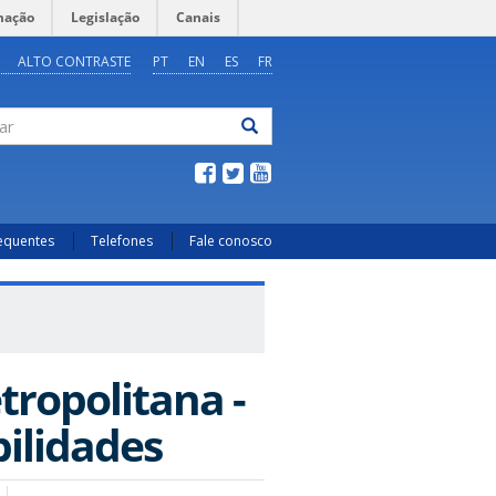
mação
Legislação
Canais
ALTO CONTRASTE
PT
EN
ES
FR
ar
requentes
Telefones
Fale conosco
ropolitana -
bilidades