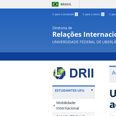
BRASIL
Ir para o conteúdo
1
Ir para o menu
2
Ir pa
Diretoria de
Relações Internacio
UNIVERSIDADE FEDERAL DE UBERL
A
U
ESTUDANTES UFU
a
Mobilidade
Internacional