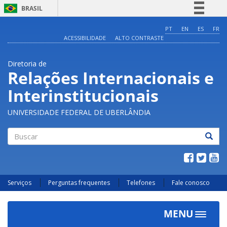
BRASIL
Simplifique!
PT
EN
ES
FR
ACESSIBILIDADE
ALTO CONTRASTE
Comunica BR
Participe
Diretoria de
Acesso à informação
Relações Internacionais e
Legislação
Interinstitucionais
Canais
UNIVERSIDADE FEDERAL DE UBERLÂNDIA
Buscar
Serviços
Perguntas frequentes
Telefones
Fale conosco
MENU
Toggle
navigat