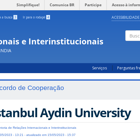
Simplifique!
Comunica BR
Participe
Acesso à infor
ACESSIBILIDADE
ra a busca
3
Ir para o rodapé
4
nais e Interinstitucionais
Busc
ÂNDIA
Serviços
Perguntas f
cordo de Cooperação
stanbul Aydin University
etoria de Relações Internacionais e Interinstitucionais
05/2023 - 13:21 - atualizado em 15/05/2023 - 15:37