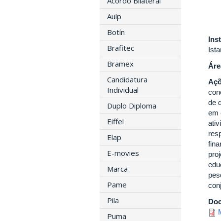
Acordo Bilateral
Aulp
Botín
Ins
Brafitec
Ista
Bramex
Áre
Candidatura
Açõ
Individual
con
de 
Duplo Diploma
em 
Eiffel
ati
res
Elap
fin
E-movies
proj
edu
Marca
pes
Pame
con
Pila
Do
Puma