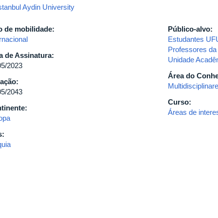
stanbul Aydin University
o de mobilidade:
Público-alvo:
rnacional
Estudantes UF
Professores d
a de Assinatura:
Unidade Acadê
05/2023
Área do Conh
ação:
Multidisciplinar
05/2043
Curso:
tinente:
Áreas de inte
opa
s:
quia