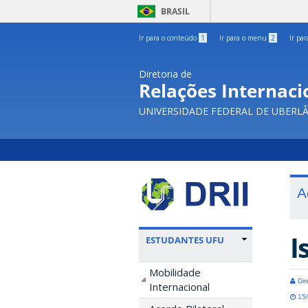
BRASIL
Ir para o conteúdo
1
Ir para o menu
2
Ir pa
Diretoria de
Relações Internacio
UNIVERSIDADE FEDERAL DE UBERL
A
I
ESTUDANTES UFU
Mobilidade
Dir
Internacional
15/