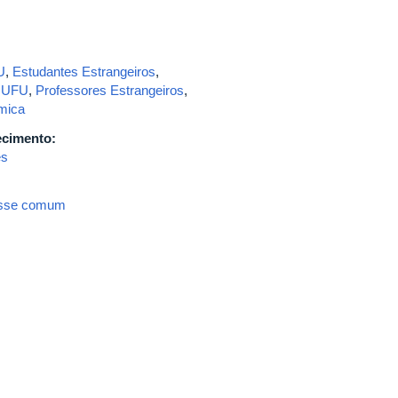
U
,
Estudantes Estrangeiros
,
a UFU
,
Professores Estrangeiros
,
mica
ecimento:
es
resse comum