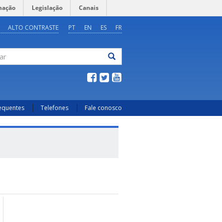
mação
Legislação
Canais
ALTO CONTRASTE
PT
EN
ES
FR
ar
requentes
Telefones
Fale conosco