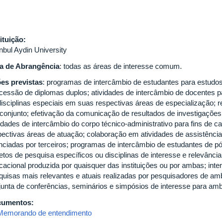
tituição:
nbul Aydin University
a de Abrangência
: todas as áreas de interesse comum.
es previstas
: programas de intercâmbio de estudantes para estudos
cessão de diplomas duplos; atividades de intercâmbio de docentes par
disciplinas especiais em suas respectivas áreas de especialização; r
conjunto; efetivação da comunicação de resultados de investigações
vidades de intercâmbio do corpo técnico-administrativo para fins de 
pectivas áreas de atuação; colaboração em atividades de assistênci
anciadas por terceiros; programas de intercâmbio de estudantes de p
etos de pesquisa específicos ou disciplinas de interesse e relevância; 
cacional produzida por quaisquer das instituições ou por ambas; inte
quisas mais relevantes e atuais realizadas por pesquisadores de amb
junta de conferências, seminários e simpósios de interesse para amba
cumentos:
Memorando de entendimento