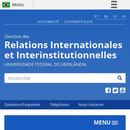
BRASIL
Simplifique!
PT
EN
ES
FR
ACCESSIBILITÉ
CONTRASTE ÉLEVÉ
Comunica BR
Participe
Direction des
Acesso à informação
Relations Internationales
Legislação
et Interinstitutionnelles
Canais
UNIVERSIDADE FEDERAL DE UBERLÂNDIA
Rechercher
Questions fréquentes
Téléphones
Nous contacter
MENU
Toggle
navigat