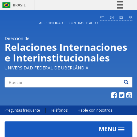
BRASIL
Simplifique!
PT
EN
ES
FR
ACCESIBILIDAD
CONTRASTE ALTO
Comunica BR
Participe
Dirección de
Acesso à informação
Relaciones Internaciones
Legislação
e Interinstitucionales
Canais
UNIVERSIDAD FEDERAL DE UBERLÂNDIA
Buscar
Preguntas frequente
Teléfonos
Hable con nosotros
MENU
Toggle
navigat