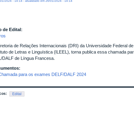
01/2024 - 14:14 - atualizado em 26/01/2024 - 14:14
o de Edital:
ros
iretoria de Relações Internacionais (DRI) da Universidade Federal d
tituto de Letras e Linguística (ILEEL), torna publica essa chamada p
/DALF de Língua Francesa.
cumentos:
Chamada para os exames DELF/DALF 2024
cos:
Edital