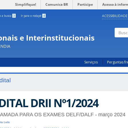
Simplifique!
Comunica BR
Participe
Acesso à infor
ACESSIBILIDADE
ra a busca
3
Ir para o rodapé
4
nais e Interinstitucionais
Busc
ÂNDIA
Serviços
Perguntas f
dital
DITAL DRII Nº1/2024
AMADA PARA OS EXAMES DELF/DALF - março 2024
ia Lelis