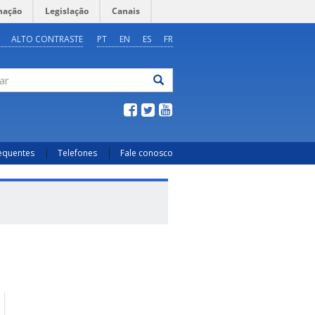
mação
Legislação
Canais
ALTO CONTRASTE
PT
EN
ES
FR
ar
requentes
Telefones
Fale conosco