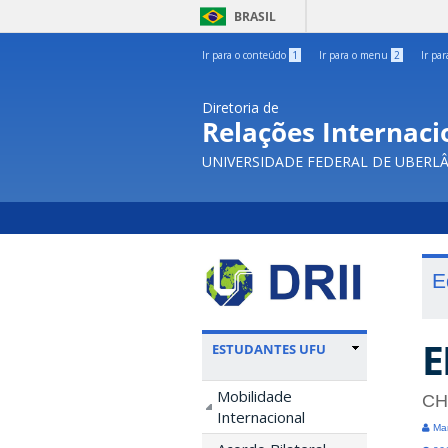
BRASIL
Ir para o conteúdo
1
Ir para o menu
2
Ir pa
Diretoria de
Relações Internacio
UNIVERSIDADE FEDERAL DE UBERL
E
E
ESTUDANTES UFU
Mobilidade
CH
Internacional
Mar