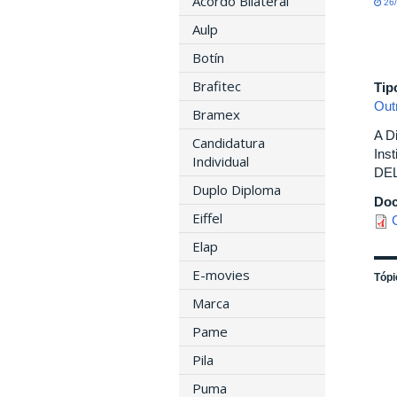
Acordo Bilateral
26/
Aulp
Botín
Brafitec
Tip
Out
Bramex
A D
Candidatura
Ins
Individual
DEL
Duplo Diploma
Do
Eiffel
Elap
E-movies
Tópi
Marca
Pame
Pila
Puma