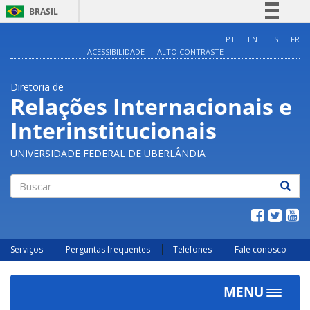
BRASIL
Simplifique!
PT
EN
ES
FR
ACESSIBILIDADE
ALTO CONTRASTE
Comunica BR
Participe
Diretoria de
Acesso à informação
Relações Internacionais e
Legislação
Interinstitucionais
Canais
UNIVERSIDADE FEDERAL DE UBERLÂNDIA
Buscar
Serviços
Perguntas frequentes
Telefones
Fale conosco
MENU
Toggle
navigat