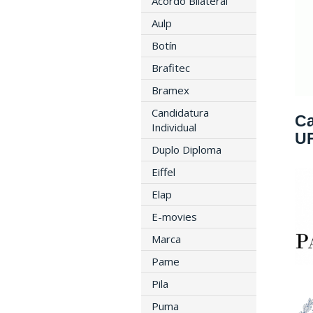
Acordo Bilateral
Aulp
Botín
Brafitec
Bramex
Candidatura
Ca
Individual
UF
Duplo Diploma
Eiffel
Elap
E-movies
Marca
Pame
Pila
Puma