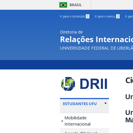
BRASIL
Ir para o conteúdo
1
Ir para o menu
2
Ir pa
Diretoria de
Relações Internacio
UNIVERSIDADE FEDERAL DE UBERL
C
Un
ESTUDANTES UFU
Un
Mobilidade
Ma
Internacional