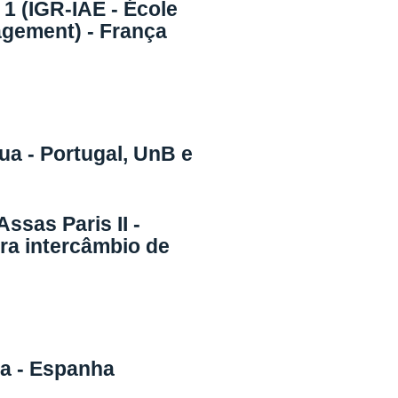
1 (IGR-IAE - École
agement) - França
ua - Portugal, UnB e
ssas Paris II -
ra intercâmbio de
a - Espanha