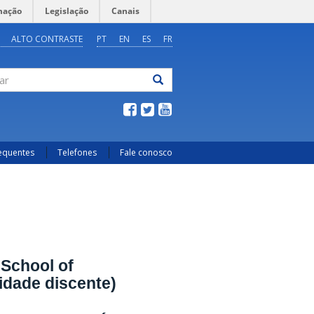
mação
Legislação
Canais
ALTO CONTRASTE
PT
EN
ES
FR
ar
requentes
Telefones
Fale conosco
 School of
idade discente)