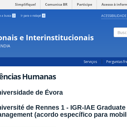
Simplifique!
Comunica BR
Participe
Acesso à infor
ACESSIBILIDADE
ra a busca
3
Ir para o rodapé
4
nais e Interinstitucionais
Busc
ÂNDIA
Serviços
Perguntas f
iências Humanas
iversidade de Évora
iversité de Rennes 1 - IGR-IAE Graduate
nagement (acordo específico para mobil