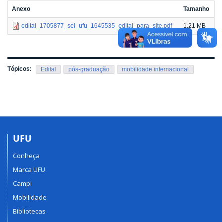
Anexo
Tamanho
edital_1705877_sei_ufu_1645535_edital_para_site.pdf
1.21 MB
Tópicos:
Edital
pós-graduação
mobilidade internacional
UFU
Conheça
Marca UFU
Campi
Mobilidade
Bibliotecas