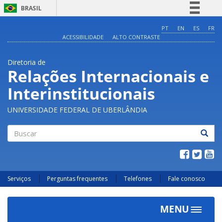
BRASIL
Simplifique!
PT
EN
ES
FR
ACESSIBILIDADE
ALTO CONTRASTE
Comunica BR
Participe
Diretoria de
Acesso à informação
Relações Internacionais e
Legislação
Interinstitucionais
Canais
UNIVERSIDADE FEDERAL DE UBERLÂNDIA
Buscar
Serviços
Perguntas frequentes
Telefones
Fale conosco
MENU
Toggle
navigat