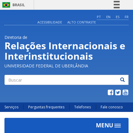
BRASIL
Simplifique!
PT
EN
ES
FR
ACESSIBILIDADE
ALTO CONTRASTE
Comunica BR
Participe
Diretoria de
Acesso à informação
Relações Internacionais e
Legislação
Interinstitucionais
Canais
UNIVERSIDADE FEDERAL DE UBERLÂNDIA
Buscar
Serviços
Perguntas frequentes
Telefones
Fale conosco
MENU
Toggle
navigat