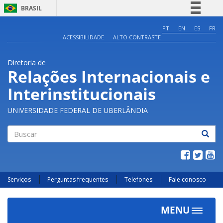
BRASIL
Simplifique!
PT
EN
ES
FR
ACESSIBILIDADE
ALTO CONTRASTE
Comunica BR
Participe
Diretoria de
Acesso à informação
Relações Internacionais e
Legislação
Interinstitucionais
Canais
UNIVERSIDADE FEDERAL DE UBERLÂNDIA
Buscar
Serviços
Perguntas frequentes
Telefones
Fale conosco
MENU
Toggle
navigat