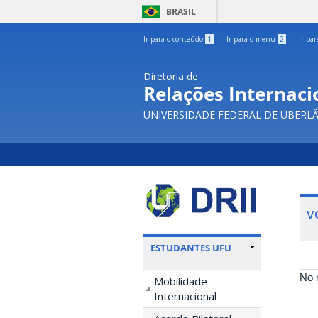
BRASIL
Ir para o conteúdo
1
Ir para o menu
2
Ir pa
Diretoria de
Relações Internacio
UNIVERSIDADE FEDERAL DE UBERL
v
ESTUDANTES UFU
No 
Mobilidade
Internacional