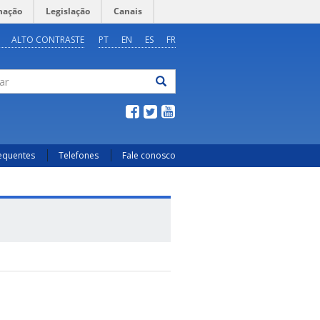
mação
Legislação
Canais
ALTO CONTRASTE
PT
EN
ES
FR
ar
requentes
Telefones
Fale conosco