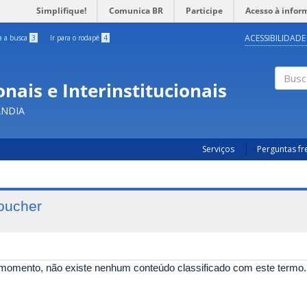
Simplifique!
Comunica BR
Participe
Acesso à infor
ACESSIBILIDADE
ra a busca
3
Ir para o rodapé
4
nais e Interinstitucionais
Busc
ÂNDIA
Serviços
Perguntas f
oucher
momento, não existe nenhum conteúdo classificado com este termo.