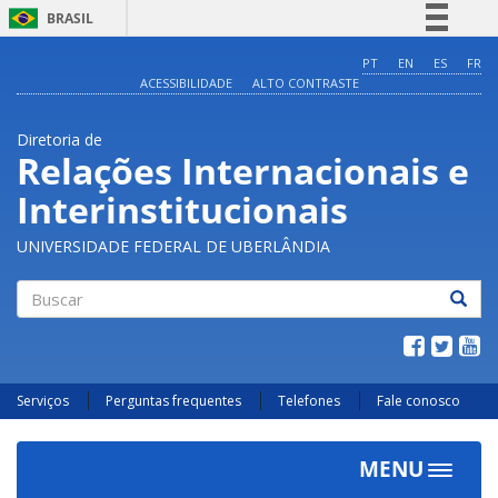
BRASIL
Simplifique!
PT
EN
ES
FR
ACESSIBILIDADE
ALTO CONTRASTE
Comunica BR
Participe
Diretoria de
Acesso à informação
Relações Internacionais e
Legislação
Interinstitucionais
Canais
UNIVERSIDADE FEDERAL DE UBERLÂNDIA
Buscar
Serviços
Perguntas frequentes
Telefones
Fale conosco
MENU
Toggle
navigat