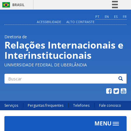
BRASIL
Simplifique!
PT
EN
ES
FR
ACESSIBILIDADE
ALTO CONTRASTE
Comunica BR
Participe
Diretoria de
Acesso à informação
Relações Internacionais e
Legislação
Interinstitucionais
Canais
UNIVERSIDADE FEDERAL DE UBERLÂNDIA
Buscar
Serviços
Perguntas frequentes
Telefones
Fale conosco
MENU
Toggle
navigat