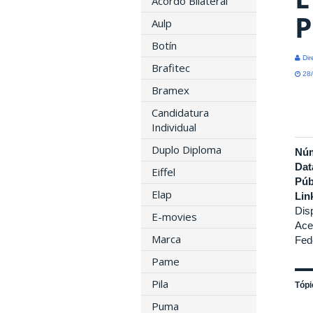
Acordo Bilateral
P
Aulp
Botín
Dir
Brafitec
28/
Bramex
Candidatura
Individual
Duplo Diploma
Nú
Dat
Eiffel
Púb
Elap
Lin
Dis
E-movies
Ace
Marca
Fed
Pame
Pila
Tópi
Puma