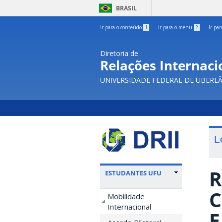
BRASIL
Ir para o conteúdo
1
Ir para o menu
2
Ir pa
Diretoria de
Relações Internacio
UNIVERSIDADE FEDERAL DE UBERL
L
R
ESTUDANTES UFU
C
Mobilidade
Internacional
E