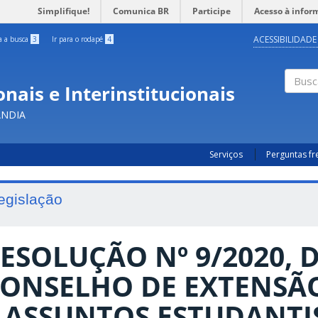
Simplifique!
Comunica BR
Participe
Acesso à infor
ACESSIBILIDADE
ra a busca
3
Ir para o rodapé
4
nais e Interinstitucionais
Busc
ÂNDIA
Serviços
Perguntas f
egislação
ESOLUÇÃO Nº 9/2020, 
ONSELHO DE EXTENSÃ
 ASSUNTOS ESTUDANTIS