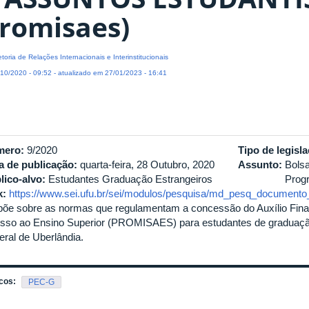
romisaes)
etoria de Relações Internacionais e Interinstitucionais
10/2020 - 09:52 - atualizado em 27/01/2023 - 16:41
mero:
9/2020
Tipo de legisl
a de publicação:
quarta-feira, 28 Outubro, 2020
Assunto:
Bols
lico-alvo:
Estudantes Graduação Estrangeiros
Prog
k:
https://www.sei.ufu.br/sei/modulos/pesquisa/md_pesq_documento_
põe sobre as normas que regulamentam a concessão do Auxílio Finan
sso ao Ensino Superior (PROMISAES) para estudantes de graduaç
eral de Uberlândia.
cos:
PEC-G