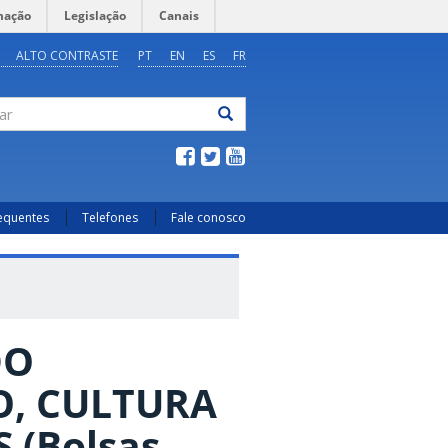
mação
Legislação
Canais
ALTO CONTRASTE
PT
EN
ES
FR
ar
requentes
Telefones
Fale conosco
DO
O, CULTURA
 (Bolsas