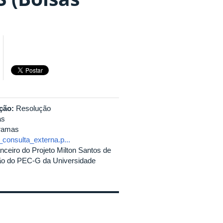
ação:
Resolução
as
ramas
consulta_externa.p...
ceiro do Projeto Milton Santos de
ão do PEC-G da Universidade