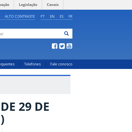
mação
Legislação
Canais
ALTO CONTRASTE
PT
EN
ES
FR
ar
requentes
Telefones
Fale conosco
 DE 29 DE
)