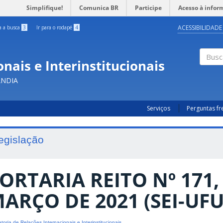
Simplifique!
Comunica BR
Participe
Acesso à infor
ACESSIBILIDADE
ra a busca
3
Ir para o rodapé
4
nais e Interinstitucionais
Busc
ÂNDIA
Serviços
Perguntas f
egislação
ORTARIA REITO Nº 171,
ARÇO DE 2021 (SEI-UFU
etoria de Relações Internacionais e Interinstitucionais