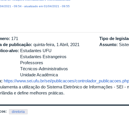
04/2021 - 09:54 - atualizado em 01/04/2021 - 09:55
mero:
171
Tipo de legisl
a de publicação:
quinta-feira, 1 Abril, 2021
Assunto:
Sist
lico-alvo:
Estudantes UFU
Estudantes Estrangeiros
Professores
Técnicos-Administrativos
Unidade Acadêmica
k:
https://www.sei.ufu.br/sei/publicacoes/controlador_publicacoes.ph
ulamenta a utilização do Sistema Eletrônico de Informações - SEI - 
rlândia e define melhores práticas.
cos:
diretoria