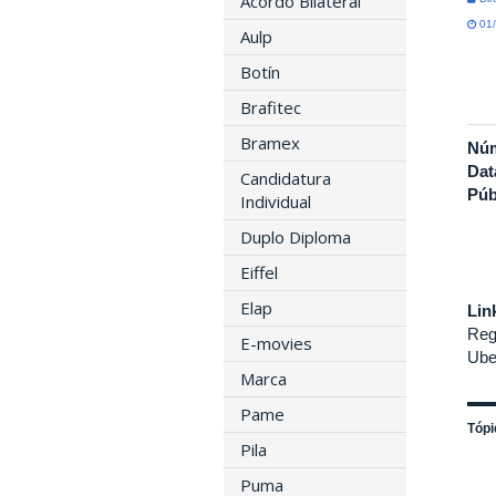
Acordo Bilateral
01/
Aulp
Botín
Brafitec
Bramex
Nú
Dat
Candidatura
Púb
Individual
Duplo Diploma
Eiffel
Elap
Lin
Reg
E-movies
Ube
Marca
Pame
Tópi
Pila
Puma