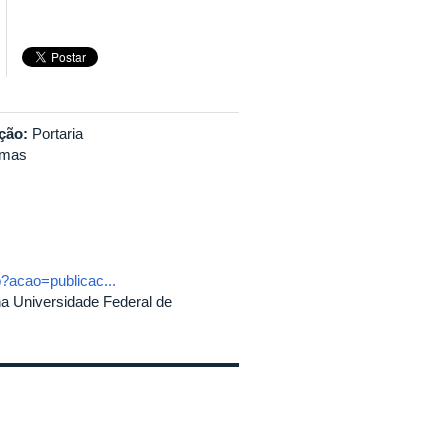
ação:
Portaria
emas
p?acao=publicac...
na Universidade Federal de