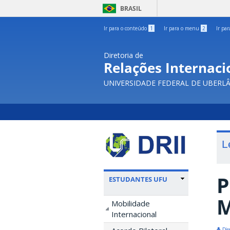
BRASIL
Ir para o conteúdo
1
Ir para o menu
2
Ir pa
Diretoria de
Relações Internacio
UNIVERSIDADE FEDERAL DE UBERL
L
P
ESTUDANTES UFU
M
Mobilidade
Internacional
Dir