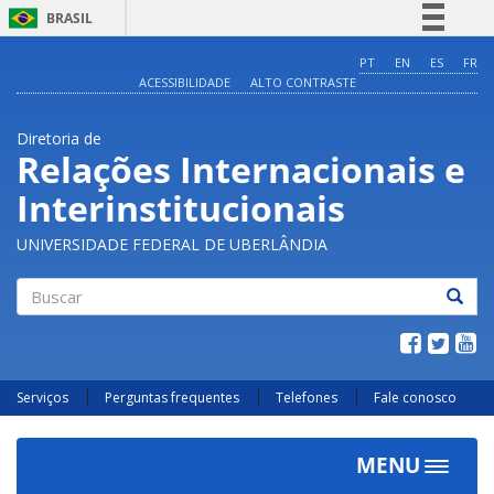
BRASIL
Simplifique!
PT
EN
ES
FR
ACESSIBILIDADE
ALTO CONTRASTE
Comunica BR
Participe
Diretoria de
Acesso à informação
Relações Internacionais e
Legislação
Interinstitucionais
Canais
UNIVERSIDADE FEDERAL DE UBERLÂNDIA
Buscar
Serviços
Perguntas frequentes
Telefones
Fale conosco
MENU
Toggle
navigat