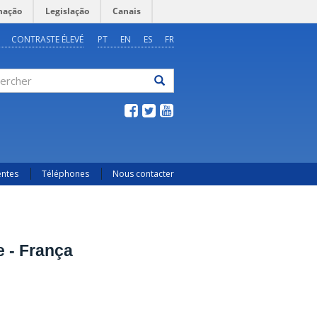
mação
Legislação
Canais
CONTRASTE ÉLEVÉ
PT
EN
ES
FR
ercher
entes
Téléphones
Nous contacter
e - França