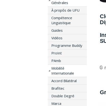
Générales
À propôs de UFU
Cl
Compétence
Di
Linguistique
Guides
In
Vidéos
SU
Programme Buddy
ProInt
PAmb
Mobilité
Internationale
Accord Bilatéral
Brafitec
Gr
Double Degré
Marca