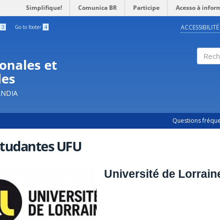
Simplifique!
Comunica BR
Participe
Acesso à infor
ACCESSIBILITÉ
3
Go to footer
4
onales et
Rech
les
ÂNDIA
Questions fréqu
studantes UFU
Université de Lorrain