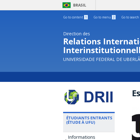
BRASIL
Go to content
1
Go to menu
2
Go to search
Direction des
Relations Internati
Interinstitutionnel
UNIVERSIDADE FEDERAL DE UBERL
E
ÉTUDIANTS ENTRANTS
(ÉTUDE À UFU)
Informations