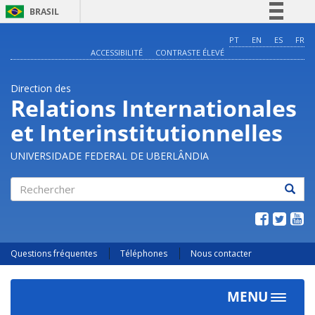
BRASIL
Simplifique!
PT
EN
ES
FR
ACCESSIBILITÉ
CONTRASTE ÉLEVÉ
Comunica BR
Participe
Direction des
Acesso à informação
Relations Internationales
Legislação
et Interinstitutionnelles
Canais
UNIVERSIDADE FEDERAL DE UBERLÂNDIA
Rechercher
Questions fréquentes
Téléphones
Nous contacter
MENU
Toggle
navigat