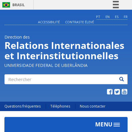
BRASIL
Simplifique!
PT
EN
ES
FR
ACCESSIBILITÉ
CONTRASTE ÉLEVÉ
Comunica BR
Participe
Direction des
Acesso à informação
Relations Internationales
Legislação
et Interinstitutionnelles
Canais
UNIVERSIDADE FEDERAL DE UBERLÂNDIA
Rechercher
Questions fréquentes
Téléphones
Nous contacter
MENU
Toggle
navigat