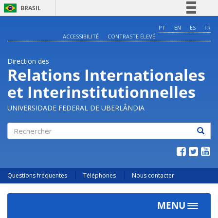
BRASIL
Simplifique!
PT
EN
ES
FR
ACCESSIBILITÉ
CONTRASTE ÉLEVÉ
Comunica BR
Participe
Direction des
Acesso à informação
Relations Internationales
Legislação
et Interinstitutionnelles
Canais
UNIVERSIDADE FEDERAL DE UBERLÂNDIA
Rechercher
Questions fréquentes
Téléphones
Nous contacter
MENU
Toggle
navigat