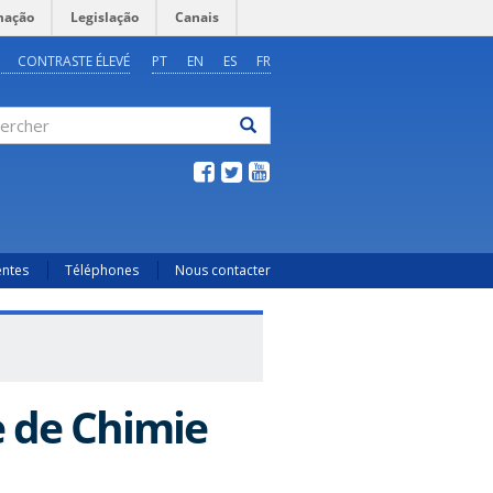
mação
Legislação
Canais
CONTRASTE ÉLEVÉ
PT
EN
ES
FR
ercher
entes
Téléphones
Nous contacter
e de Chimie