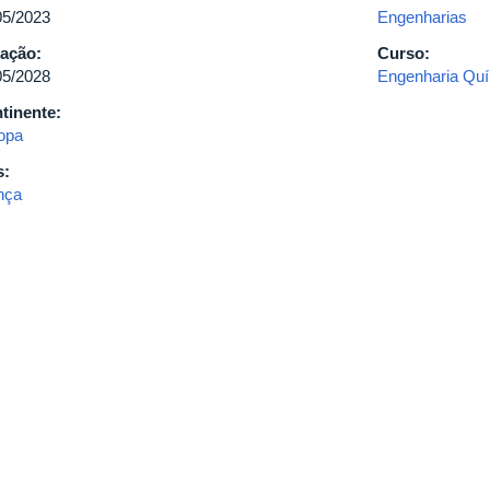
05/2023
Engenharias
ação:
Curso:
05/2028
Engenharia Qu
tinente:
opa
s:
nça