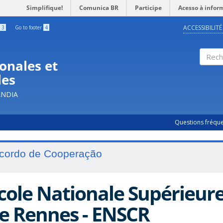
Simplifique!
Comunica BR
Participe
Acesso à infor
ACCESSIBILITÉ
3
Go to footer
4
onales et
Rech
les
ÂNDIA
Questions fréqu
cordo de Cooperação
cole Nationale Supérieur
e Rennes - ENSCR