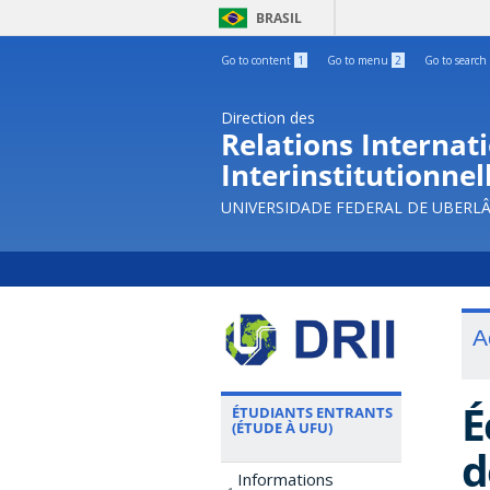
BRASIL
Go to content
1
Go to menu
2
Go to search
Direction des
Relations Internati
Interinstitutionnel
UNIVERSIDADE FEDERAL DE UBERL
A
É
ÉTUDIANTS ENTRANTS
(ÉTUDE À UFU)
d
Informations