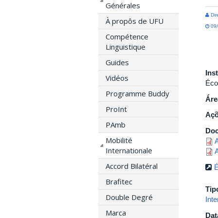
Générales
Dir
À propôs de UFU
09/
Compétence
Linguistique
Guides
Ins
Vidéos
Éco
Programme Buddy
Áre
ProInt
Açõ
PAmb
Do
Mobilité
A
Internationale
A
Accord Bilatéral
É
Brafitec
Tip
Double Degré
Inte
Marca
Dat