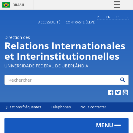
BRASIL
Simplifique!
PT
EN
ES
FR
ACCESSIBILITÉ
CONTRASTE ÉLEVÉ
Comunica BR
Participe
Direction des
Acesso à informação
Relations Internationales
Legislação
et Interinstitutionnelles
Canais
UNIVERSIDADE FEDERAL DE UBERLÂNDIA
Rechercher
Questions fréquentes
Téléphones
Nous contacter
MENU
Toggle
navigat