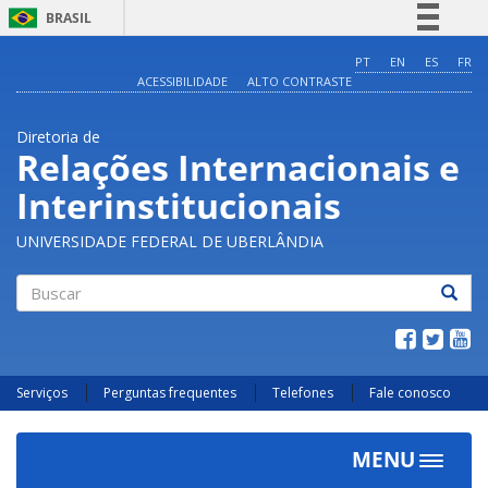
BRASIL
Simplifique!
PT
EN
ES
FR
ACESSIBILIDADE
ALTO CONTRASTE
Comunica BR
Participe
Diretoria de
Acesso à informação
Relações Internacionais e
Legislação
Interinstitucionais
Canais
UNIVERSIDADE FEDERAL DE UBERLÂNDIA
Buscar
Serviços
Perguntas frequentes
Telefones
Fale conosco
MENU
Toggle
navigat