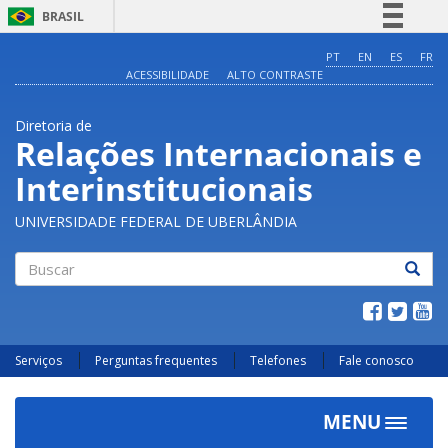
BRASIL
Simplifique!
PT
EN
ES
FR
ACESSIBILIDADE
ALTO CONTRASTE
Comunica BR
Participe
Diretoria de
Acesso à informação
Relações Internacionais e
Legislação
Interinstitucionais
Canais
UNIVERSIDADE FEDERAL DE UBERLÂNDIA
Buscar
Serviços
Perguntas frequentes
Telefones
Fale conosco
MENU
Toggle
navigat