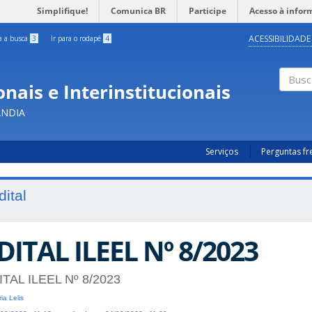
Simplifique!
Comunica BR
Participe
Acesso à infor
ACESSIBILIDADE
ra a busca
3
Ir para o rodapé
4
nais e Interinstitucionais
Busc
ÂNDIA
Serviços
Perguntas f
dital
DITAL ILEEL Nº 8/2023
ITAL ILEEL Nº 8/2023
ia Lelis