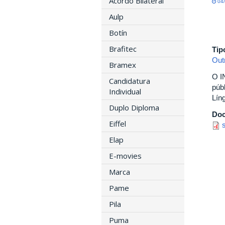
Acordo Bilateral
04/
Aulp
Botín
Brafitec
Tip
Out
Bramex
O I
Candidatura
púb
Individual
Lín
Duplo Diploma
Do
Eiffel
Elap
E-movies
Marca
Pame
Pila
Puma