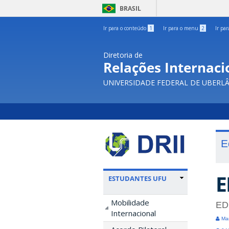
BRASIL
Ir para o conteúdo
1
Ir para o menu
2
Ir pa
Diretoria de
Relações Internacio
UNIVERSIDADE FEDERAL DE UBERL
E
E
ESTUDANTES UFU
Mobilidade
ED
Internacional
Mar