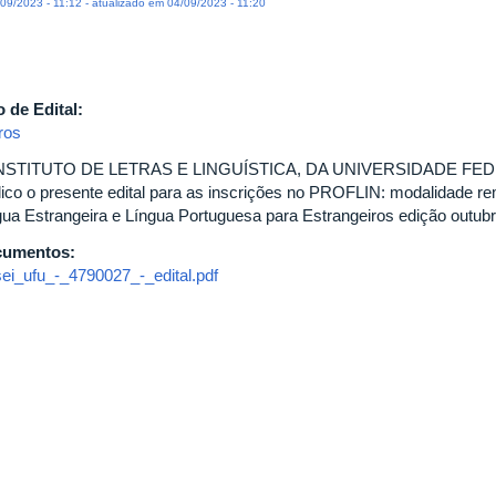
09/2023 - 11:12 - atualizado em 04/09/2023 - 11:20
o de Edital:
ros
NSTITUTO DE LETRAS E LINGUÍSTICA, DA UNIVERSIDADE FED
lico o presente edital para as inscrições no PROFLIN: modalidade r
gua Estrangeira e Língua Portuguesa para Estrangeiros edição outub
cumentos:
sei_ufu_-_4790027_-_edital.pdf