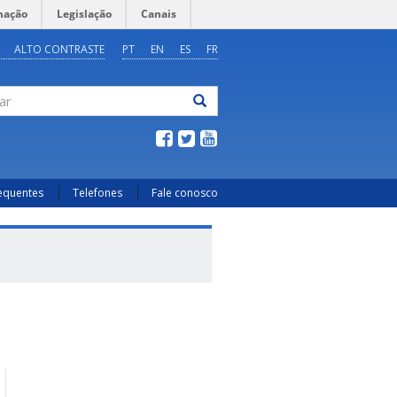
mação
Legislação
Canais
ALTO CONTRASTE
PT
EN
ES
FR
ar
requentes
Telefones
Fale conosco