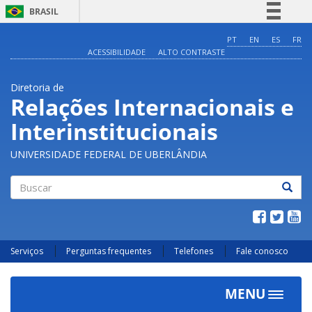
BRASIL
Simplifique!
PT
EN
ES
FR
ACESSIBILIDADE
ALTO CONTRASTE
Comunica BR
Participe
Diretoria de
Acesso à informação
Relações Internacionais e
Legislação
Interinstitucionais
Canais
UNIVERSIDADE FEDERAL DE UBERLÂNDIA
Buscar
Serviços
Perguntas frequentes
Telefones
Fale conosco
MENU
Toggle
navigat