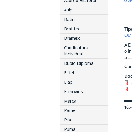
Acordo Bilateral
05/
Aulp
Botín
Brafitec
Tip
Out
Bramex
A D
Candidatura
o I
Individual
SE
Duplo Diploma
Conf
Eiffel
Do
Elap
E-movies
Marca
Tópi
Pame
Pila
Puma