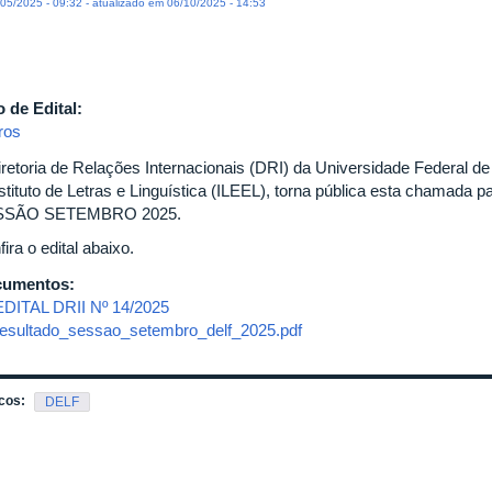
05/2025 - 09:32 - atualizado em 06/10/2025 - 14:53
o de Edital:
ros
iretoria de Relações Internacionais (DRI) da Universidade Federal d
nstituto de Letras e Linguística (ILEEL), torna pública esta chamada
SSÃO SETEMBRO 2025.
ira o edital abaixo.
cumentos:
EDITAL DRII Nº 14/2025
resultado_sessao_setembro_delf_2025.pdf
cos:
DELF