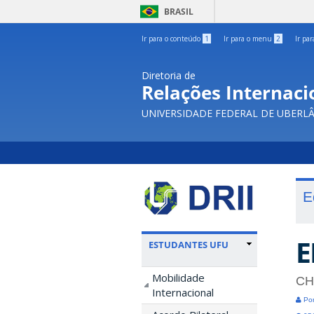
BRASIL
Ir para o conteúdo
1
Ir para o menu
2
Ir pa
Diretoria de
Relações Internacio
UNIVERSIDADE FEDERAL DE UBERL
E
E
ESTUDANTES UFU
Mobilidade
CH
Internacional
Por