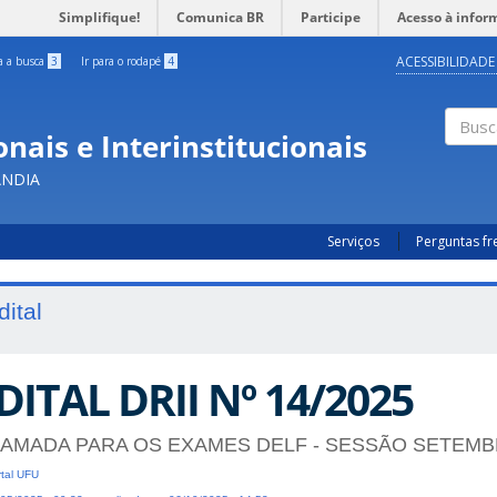
Simplifique!
Comunica BR
Participe
Acesso à infor
ACESSIBILIDADE
ra a busca
3
Ir para o rodapé
4
nais e Interinstitucionais
Busc
ÂNDIA
Serviços
Perguntas f
dital
DITAL DRII Nº 14/2025
AMADA PARA OS EXAMES DELF - SESSÃO SETEMB
tal UFU