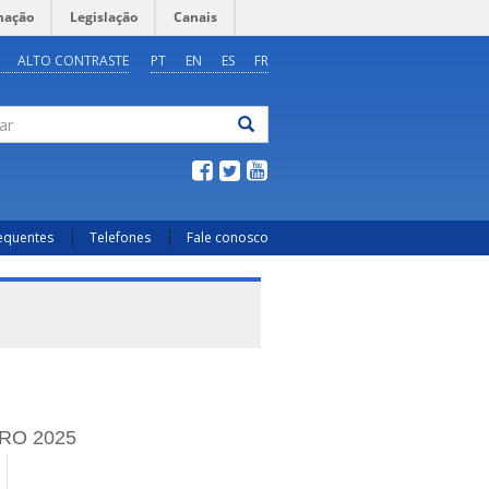
mação
Legislação
Canais
ALTO CONTRASTE
PT
EN
ES
FR
ar
requentes
Telefones
Fale conosco
RO 2025