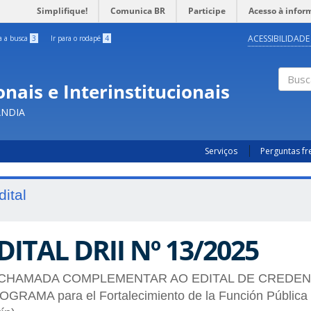
Simplifique!
Comunica BR
Participe
Acesso à infor
ACESSIBILIDADE
ra a busca
3
Ir para o rodapé
4
nais e Interinstitucionais
Busc
ÂNDIA
Serviços
Perguntas f
dital
DITAL DRII Nº 13/2025
 CHAMADA COMPLEMENTAR AO EDITAL DE CREDENCI
GRAMA para el Fortalecimiento de la Función Pública