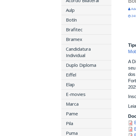
Acordo Bilateral
Bot
Aulp
Ade
24/
Botín
Brafitec
Bramex
Tip
Candidatura
Mob
Individual
A D
Duplo Diploma
seu
Eiffel
dos
For
Elap
2025
E-movies
Ins
Marca
Leia
Pame
Do
Pila
Puma