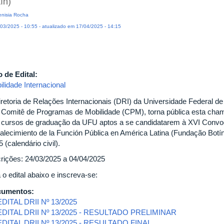
ín)
nisia Rocha
03/2025 - 10:55 - atualizado em 17/04/2025 - 14:15
o de Edital:
ilidade Internacional
iretoria de Relações Internacionais (DRI) da Universidade Federal d
 Comitê de Programas de Mobilidade (CPM), torna pública esta cham
 cursos de graduação da UFU aptos a se candidatarem à XVI Convoc
talecimiento de la Función Pública en América Latina (Fundação Botí
 (calendário civil).
crições: 24/03/2025 a 04/04/2025
 o edital abaixo e inscreva-se:
cumentos:
EDITAL DRII Nº 13/2025
EDITAL DRII Nº 13/2025 - RESULTADO PRELIMINAR
EDITAL DRII Nº 13/2025 - RESULTADO FINAL