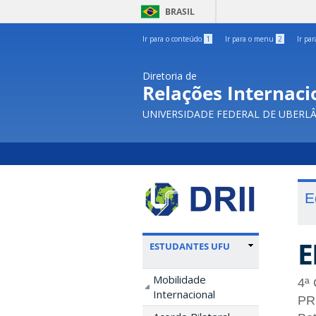
BRASIL
Ir para o conteúdo
1
Ir para o menu
2
Ir pa
Diretoria de
Relações Internacio
UNIVERSIDADE FEDERAL DE UBERL
E
E
ESTUDANTES UFU
Mobilidade
4ª
Internacional
PRO