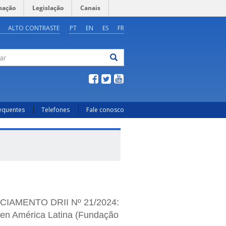
mação
Legislação
Canais
ALTO CONTRASTE
PT
EN
ES
FR
ar
requentes
Telefones
Fale conosco
AMENTO DRII Nº 21/2024:
 en América Latina (Fundação