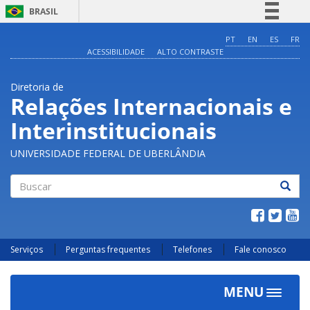
BRASIL
Simplifique!
PT
EN
ES
FR
ACESSIBILIDADE
ALTO CONTRASTE
Comunica BR
Participe
Diretoria de
Acesso à informação
Relações Internacionais e
Legislação
Interinstitucionais
Canais
UNIVERSIDADE FEDERAL DE UBERLÂNDIA
Buscar
Serviços
Perguntas frequentes
Telefones
Fale conosco
MENU
Toggle
navigat