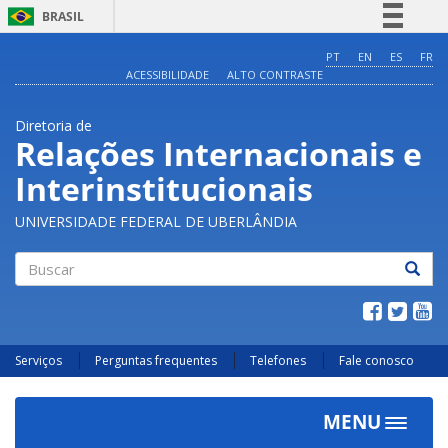
BRASIL
Simplifique!
PT
EN
ES
FR
ACESSIBILIDADE
ALTO CONTRASTE
Comunica BR
Participe
Diretoria de
Acesso à informação
Relações Internacionais e
Legislação
Interinstitucionais
Canais
UNIVERSIDADE FEDERAL DE UBERLÂNDIA
Buscar
Serviços
Perguntas frequentes
Telefones
Fale conosco
MENU
Toggle
navigat