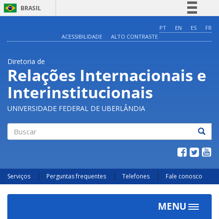
BRASIL
Simplifique!
PT
EN
ES
FR
ACESSIBILIDADE
ALTO CONTRASTE
Comunica BR
Participe
Diretoria de
Acesso à informação
Relações Internacionais e
Legislação
Interinstitucionais
Canais
UNIVERSIDADE FEDERAL DE UBERLÂNDIA
Buscar
Serviços
Perguntas frequentes
Telefones
Fale conosco
MENU
Toggle
navigat