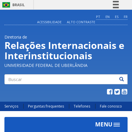
BRASIL
Simplifique!
PT
EN
ES
FR
ACESSIBILIDADE
ALTO CONTRASTE
Comunica BR
Participe
Diretoria de
Acesso à informação
Relações Internacionais e
Legislação
Interinstitucionais
Canais
UNIVERSIDADE FEDERAL DE UBERLÂNDIA
Buscar
Serviços
Perguntas frequentes
Telefones
Fale conosco
MENU
Toggle
navigat