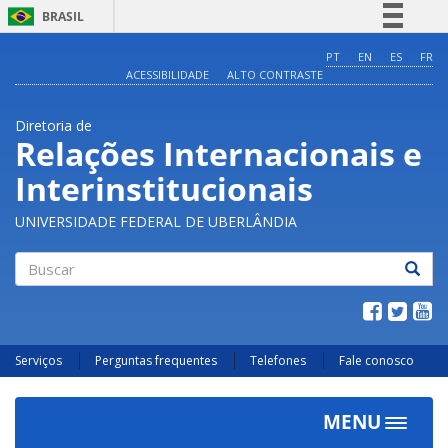
BRASIL
Simplifique!
PT
EN
ES
FR
ACESSIBILIDADE
ALTO CONTRASTE
Comunica BR
Participe
Diretoria de
Acesso à informação
Relações Internacionais e
Legislação
Interinstitucionais
Canais
UNIVERSIDADE FEDERAL DE UBERLÂNDIA
Buscar
Serviços
Perguntas frequentes
Telefones
Fale conosco
MENU
Toggle
navigat