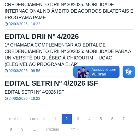
CREDENCIAMENTO DRII Nº 30/2025: MOBILIDADE
INTERNACIONAL NO ÂMBITO DE ACORDOS BILATERAIS E
PROGRAMA PAME
02/03/2026 - 10:22
EDITAL DRII Nº 4/2026
1ª CHAMADA COMPLEMENTAR AO EDITAL DE
CREDENCIAMENTO DRII Nº 30/2025: MOBILIDADE PARA A
UNIVERSITÉ DU QUÉBEC À CHICOUTIMI - UQAC
(ELEGÍVEL AO PROGRAMA ELAP)
02/03/2026 - 09:56
EDITAL SETRI Nº 4/2026 ISF
EDITAL SETRI Nº 4/2026 ISF
24/02/2026 - 18:22
« início
‹ anterior
1
2
3
4
5
6
7
8
9
…
próximo ›
fim »