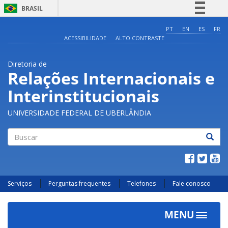
BRASIL
Simplifique!
PT
EN
ES
FR
ACESSIBILIDADE
ALTO CONTRASTE
Comunica BR
Participe
Diretoria de
Acesso à informação
Relações Internacionais e
Legislação
Interinstitucionais
Canais
UNIVERSIDADE FEDERAL DE UBERLÂNDIA
Buscar
Serviços
Perguntas frequentes
Telefones
Fale conosco
MENU
Toggle
navigat