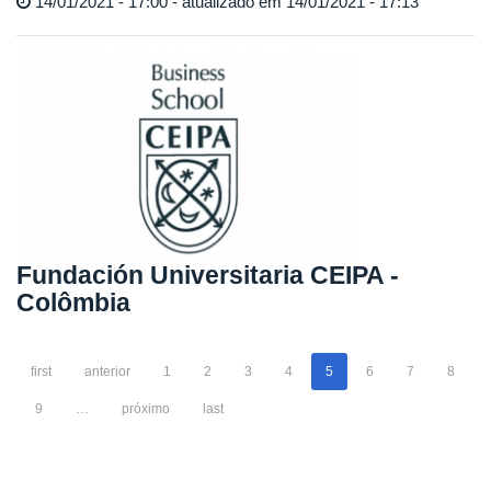
14/01/2021 - 17:00 - atualizado em 14/01/2021 - 17:13
Fundación Universitaria CEIPA -
Colômbia
first
anterior
1
2
3
4
5
6
7
8
9
…
próximo
last