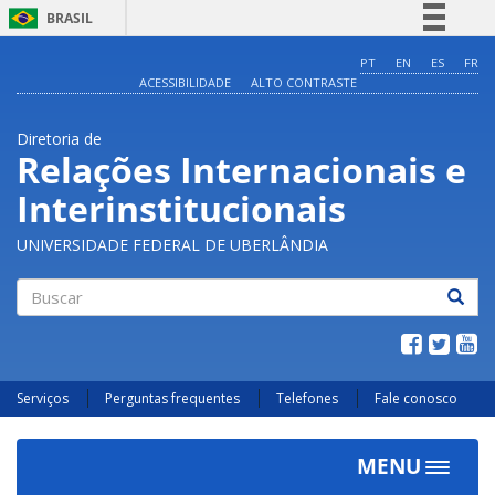
BRASIL
Simplifique!
PT
EN
ES
FR
ACESSIBILIDADE
ALTO CONTRASTE
Comunica BR
Participe
Diretoria de
Acesso à informação
Relações Internacionais e
Legislação
Interinstitucionais
Canais
UNIVERSIDADE FEDERAL DE UBERLÂNDIA
Buscar
Serviços
Perguntas frequentes
Telefones
Fale conosco
MENU
Toggle
navigat