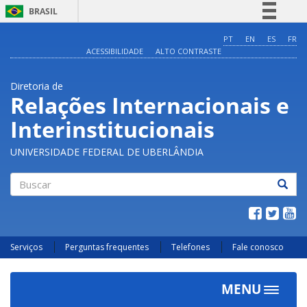
BRASIL
Simplifique!
PT
EN
ES
FR
ACESSIBILIDADE
ALTO CONTRASTE
Comunica BR
Participe
Diretoria de
Acesso à informação
Relações Internacionais e
Legislação
Interinstitucionais
Canais
UNIVERSIDADE FEDERAL DE UBERLÂNDIA
Buscar
Serviços
Perguntas frequentes
Telefones
Fale conosco
MENU
Toggle
navigat