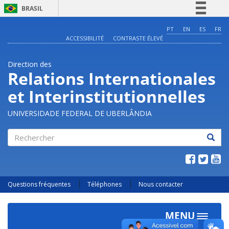
BRASIL
Simplifique!
PT
EN
ES
FR
ACCESSIBILITÉ
CONTRASTE ÉLEVÉ
Comunica BR
Participe
Direction des
Acesso à informação
Relations Internationales
Legislação
et Interinstitutionnelles
Canais
UNIVERSIDADE FEDERAL DE UBERLÂNDIA
Rechercher
Questions fréquentes
Téléphones
Nous contacter
MENU
Toggle
navigat