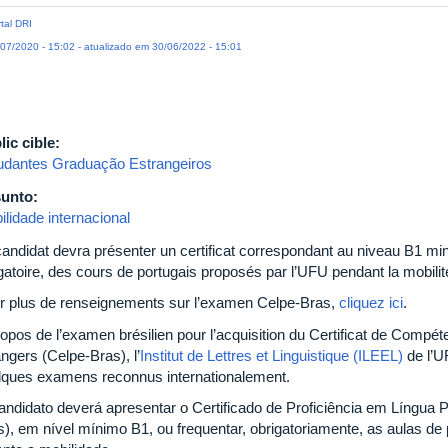
tal DRI
07/2020 - 15:02 - atualizado em 30/06/2022 - 15:01
lic cible:
udantes Graduação Estrangeiros
unto:
lidade internacional
candidat devra présenter un certificat correspondant au niveau B1 mi
gatoire, des cours de portugais proposés par l’UFU pendant la mobilit
r plus de renseignements sur l’examen Celpe-Bras,
cliquez ici
.
ropos de l’examen brésilien pour l’acquisition du Certificat de Compé
ngers (Celpe-Bras), l’
Institut de Lettres et Linguistique (ILEEL)
de l’UF
lques examens reconnus internationalement.
andidato deverá apresentar o Certificado de Proficiência em Língua 
s), em nível mínimo B1, ou frequentar, obrigatoriamente, as aulas d