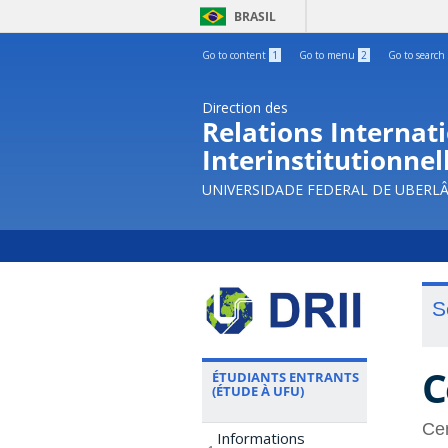
BRASIL
Go to content
1
Go to menu
2
Go to search
Direction des
Relations Internati
Interinstitutionnel
UNIVERSIDADE FEDERAL DE UBERL
S
C
ÉTUDIANTS ENTRANTS
(ÉTUDE À UFU)
Cer
Informations