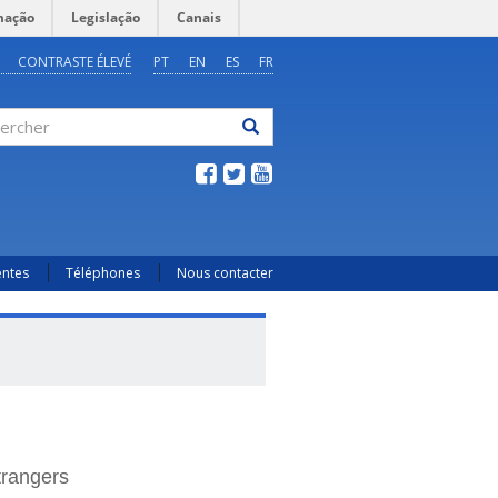
mação
Legislação
Canais
CONTRASTE ÉLEVÉ
PT
EN
ES
FR
ercher
entes
Téléphones
Nous contacter
trangers