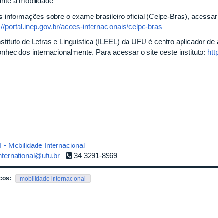
ante a mobilidade.
s informações sobre o exame brasileiro oficial (Celpe-Bras), acessar
://portal.inep.gov.br/acoes-internacionais/celpe-bras.
nstituto de Letras e Linguística (ILEEL) da UFU é centro aplicador de
onhecidos internacionalmente. Para acessar o site deste instituto:
htt
 - Mobilidade Internacional
nternational@ufu.br
34 3291-8969
cos:
mobilidade internacional