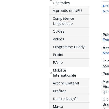
Générales
Por
À propôs de UFU
20/
Compétence
Linguistique
Guides
Pub
Vidéos
Est
Programme Buddy
Ass
Mobi
ProInt
Le 
PAmb
obli
Mobilité
Pou
Internationale
A p
Accord Bilatéral
Etra
Brafitec
que
Double Degré
O c
Bra
Marca