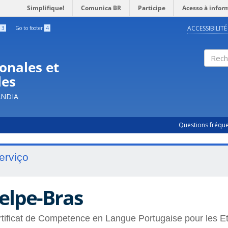
Simplifique!
Comunica BR
Participe
Acesso à infor
ACCESSIBILITÉ
3
Go to footer
4
onales et
Rech
les
ÂNDIA
Questions fréqu
erviço
elpe-Bras
tificat de Competence en Langue Portugaise pour les E