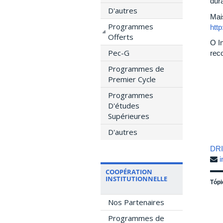
dur
D'autres
Mai
Programmes
http
Offerts
O I
Pec-G
rec
Programmes de
Premier Cycle
Programmes
D'études
Supérieures
D'autres
DRII
i
COOPÉRATION
INSTITUTIONNELLE
Tópi
Nos Partenaires
Programmes de