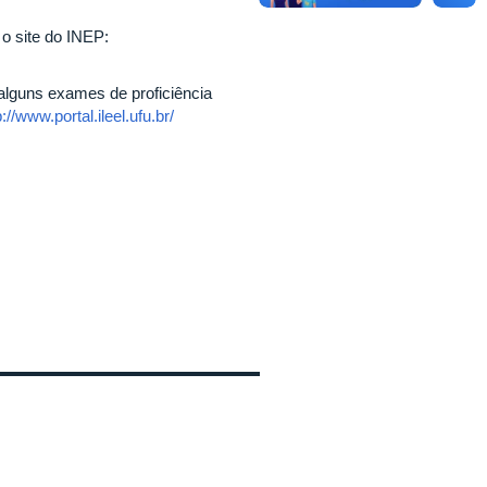
 o site do INEP:
 alguns exames de proficiência
p://www.portal.ileel.ufu.br/