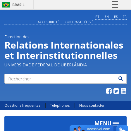
BRASIL
Simplifique!
PT
EN
ES
FR
ACCESSIBILITÉ
CONTRASTE ÉLEVÉ
Comunica BR
Participe
Direction des
Acesso à informação
Relations Internationales
Legislação
et Interinstitutionnelles
Canais
UNIVERSIDADE FEDERAL DE UBERLÂNDIA
Rechercher
Questions fréquentes
Téléphones
Nous contacter
MENU
Toggle
navigat