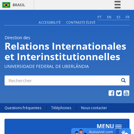
BRASIL
Simplifique!
PT
EN
ES
FR
ACCESSIBILITÉ
CONTRASTE ÉLEVÉ
Comunica BR
Participe
Direction des
Acesso à informação
Relations Internationales
Legislação
et Interinstitutionnelles
Canais
UNIVERSIDADE FEDERAL DE UBERLÂNDIA
Rechercher
Questions fréquentes
Téléphones
Nous contacter
MENU
Toggle
navigat