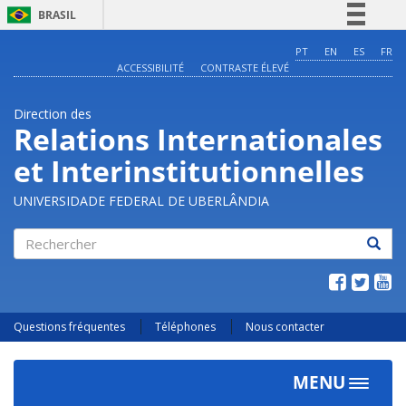
BRASIL
Simplifique!
PT
EN
ES
FR
ACCESSIBILITÉ
CONTRASTE ÉLEVÉ
Comunica BR
Participe
Direction des
Acesso à informação
Relations Internationales
Legislação
et Interinstitutionnelles
Canais
UNIVERSIDADE FEDERAL DE UBERLÂNDIA
Rechercher
Questions fréquentes
Téléphones
Nous contacter
MENU
Toggle
navigat