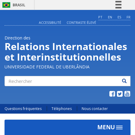
BRASIL
Simplifique!
PT
EN
ES
FR
ACCESSIBILITÉ
CONTRASTE ÉLEVÉ
Comunica BR
Participe
Direction des
Acesso à informação
Relations Internationales
Legislação
et Interinstitutionnelles
Canais
UNIVERSIDADE FEDERAL DE UBERLÂNDIA
Rechercher
Questions fréquentes
Téléphones
Nous contacter
MENU
Toggle
navigat